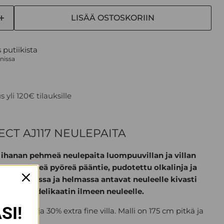
LISÄÄ OSTOSKORIIN
s putiikista
nnissa
 yli 120€ tilauksille
CT AJ117 NEULEPAITA
on ihanan pehmeä neulepaita luompuuvillan ja villan
ssa on leveä pyöreä pääntie, pudotettu olkalinja ja
t hihansuissa ja helmassa antavat neuleelle kivasti
los antaa delikaatin ilmeen neuleelle.
SI!
uuvilla ja 30% extra fine villa. Malli on 175 cm pitkä ja
ko.