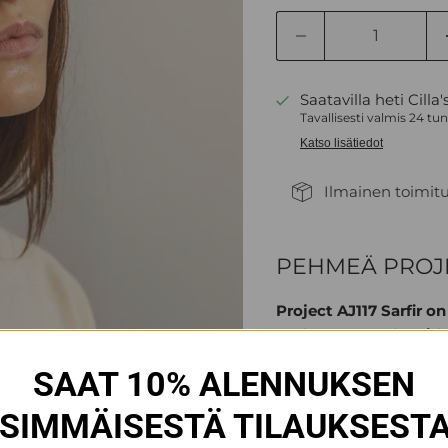
Saatavilla heti Cilla'
Tavallisesti valmis 24 tu
Katso lisätiedot
Ilmainen toimitus
PEHMEÄ PROJE
Project AJ117 Sarfir 
seoksesta. Neulepaida
rento mitoitus. Resori
SAAT 10% ALENNUKSEN
struktuuria. Ohut neu
SIMMÄISESTÄ TILAUKSESTA
Materiaali on 70% luomup
hänellä on yllään M-ko