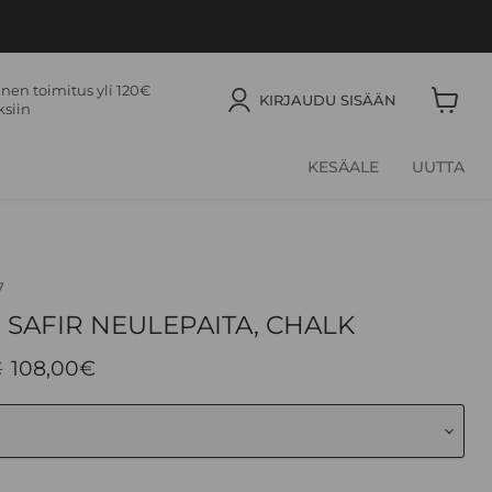
nen toimitus yli 120€
KIRJAUDU SISÄÄN
ksiin
Näytä
ostosko
KESÄALE
UUTTA
7
7 SAFIR NEULEPAITA, CHALK
äinen hinta
Nykyinen hinta
€
108,00€