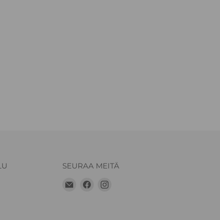
LU
SEURAA MEITÄ
Löydä
Löydä
Löydä
meidät
meidät
meidät
Sähköposti
Facebook
Instagram