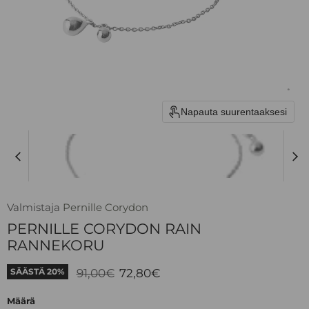
Napauta suurentaaksesi
Valmistaja
Pernille Corydon
PERNILLE CORYDON RAIN
RANNEKORU
Alkuperäinen hinta
Nykyinen hinta
91,00€
72,80€
SÄÄSTÄ
20
%
Määrä