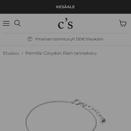
KESÄALE
Valikko
Näytä
Hae
ostos
Ilmainen toimitus yli 120€ tilauksiin
Etusivu
Pernille Corydon Rain rannekoru