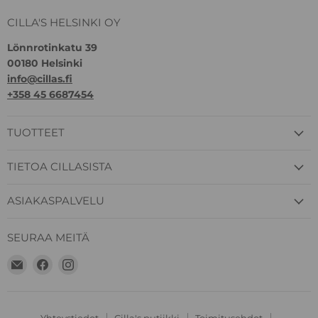
CILLA'S HELSINKI OY
Lönnrotinkatu 39
00180 Helsinki
info@cillas.fi
+358 45 6687454
TUOTTEET
TIETOA CILLASISTA
ASIAKASPALVELU
SEURAA MEITÄ
Löydä
Löydä
Löydä
meidät
meidät
meidät
Sähköposti
Facebook
Instagram
Yhteystiedot
Cilla's putiikki
Toimitusehdot