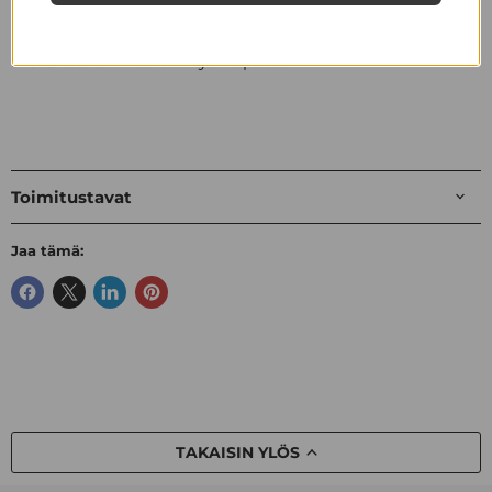
Säädettävän rannekorun koko on 16-19 cm ja sen
materiaali on kierrätettyä hopeaa.
Toimitustavat
Jaa tämä:
TAKAISIN YLÖS