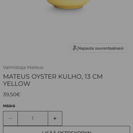
Napauta suurentaaksesi
Valmistaja
Mateus
MATEUS OYSTER KULHO, 13 CM
YELLOW
Nykyinen hinta
39,50€
Määrä