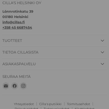
CILLA'S HELSINKI OY
Lönnrotinkatu 39
00180 Helsinki
info@cillas.fi
+358 45 6687454
TUOTTEET
TIETOA CILLASISTA
ASIAKASPALVELU
SEURAA MEITÄ
Löydä
Löydä
Löydä
meidät
meidät
meidät
Sähköposti
Facebook
Instagram
Yhteystiedot
Cilla's putiikki
Toimitusehdot
Palautusehdot
Tietosuojaehdot
Käyttöehdot