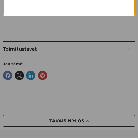
cm ja tilavuus 30 cl. Käsimaalattu. Tiskikoneen kestävä.
Toimitustavat
Jaa tämä:
TAKAISIN YLÖS