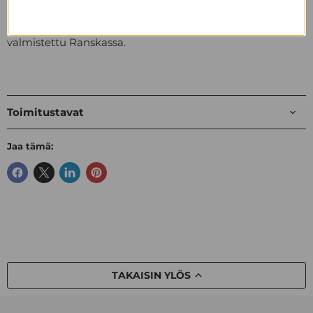
perustettiin jo
vuonna 1475.
Tehdas sijaitsee Bourgogne-
Franche-Comtén alueella Koillis-Ranskassa. Lasit on
valmistettu Ranskassa.
Toimitustavat
Jaa tämä:
TAKAISIN YLÖS