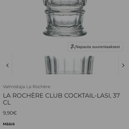
Napauta suurentaaksesi
Valmistaja
La Rochère
LA ROCHÈRE CLUB COCKTAIL-LASI, 37
CL
Nykyinen hinta
9,90€
Määrä