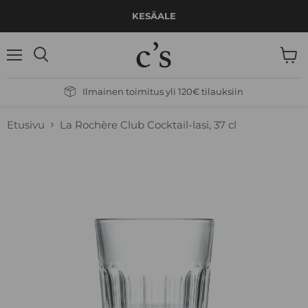
KESÄALE
Valikko
Näytä
Hae
ostos
Ilmainen toimitus yli 120€ tilauksiin
Etusivu
La Rochère Club Cocktail-lasi, 37 cl