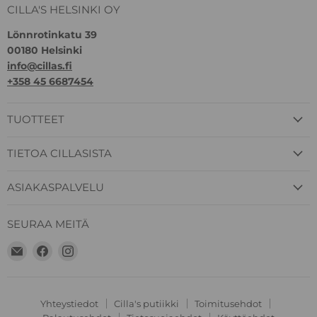
CILLA'S HELSINKI OY
Lönnrotinkatu 39
00180 Helsinki
info@cillas.fi
+358 45 6687454
TUOTTEET
TIETOA CILLASISTA
ASIAKASPALVELU
SEURAA MEITÄ
Löydä
Löydä
Löydä
meidät
meidät
meidät
Sähköposti
Facebook
Instagram
Yhteystiedot
Cilla's putiikki
Toimitusehdot