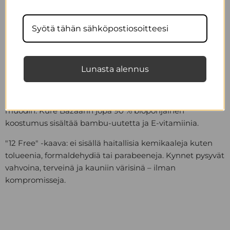
KURE BAZAAR KYNSILAKKA
Kure Bazaar Blush on lämpöiseen punaiseen taittava
roosan kynsilakkasävy. Kuin freesaava poskipunasävy
kynsille.
Luonnollinen kynsilakka on 12-FREE ja
vegaani.
Lunasta alennus
Ranskalainen Kure Bazaar on kehittänyt uuden
sukupolven kynsilakan, joka yhdistää ekologisuuden ja
muodin. Kure Bazaarin jopa 90 % biopohjainen
koostumus sisältää bambu-uutetta ja E-vitamiinia.
"12 Free" -kaava: ei sisällä haitallisia kemikaaleja kuten
tolueenia, formaldehydiä tai parabeeneja. Kynnet pysyvät
vahvoina, terveinä ja kauniin värisinä – ilman
kompromisseja.