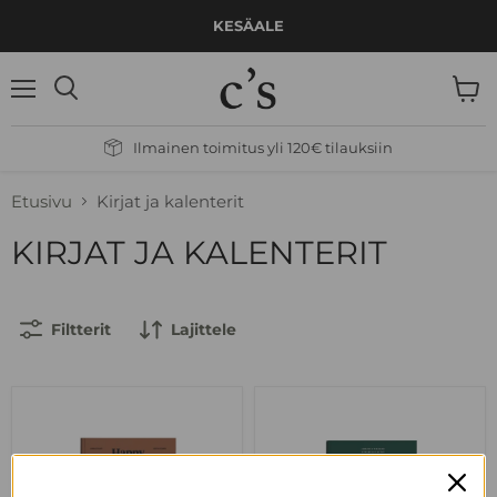
KESÄALE
Valikko
Näytä
Hae
ostos
Ilmainen toimitus yli 120€ tilauksiin
Etusivu
Kirjat ja kalenterit
KIRJAT JA KALENTERIT
Filtterit
Lajittele
Happy
Green
Homes
Christmas
–
–
Merry
Kransseja
Christmas
ja
Kirja
kukka-