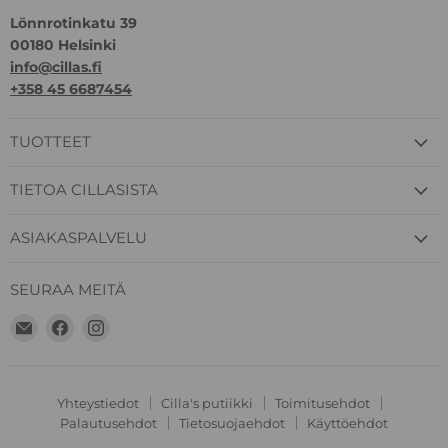
Lönnrotinkatu 39
00180 Helsinki
info@cillas.fi
+358 45 6687454
TUOTTEET
TIETOA CILLASISTA
ASIAKASPALVELU
SEURAA MEITÄ
Löydä
Löydä
Löydä
meidät
meidät
meidät
Sähköposti
Facebook
Instagram
Yhteystiedot
Cilla's putiikki
Toimitusehdot
Palautusehdot
Tietosuojaehdot
Käyttöehdot