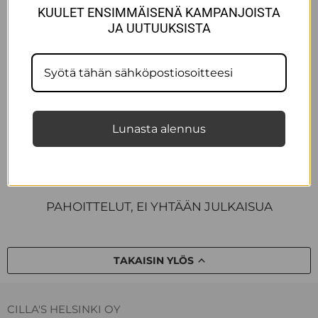
Cilla’s on tunnettu huolella valikoiduista
KUULET ENSIMMÄISENÄ KAMPANJOISTA
sisustustuotteista ja astioista, joissa yhdistyvät
JA UUTUUKSISTA
laatu, kauneus ja tarinallisuus. Myöskin tänä
keväänä on ilo kertoa, että Cilla's...
LUE NYT
Lunasta alennus
PAHOITTELUT, EI YHTÄÄN JULKAISUA
TAKAISIN YLÖS
CILLA'S HELSINKI OY