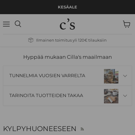
KESÄALE
Valikko
Näytä
Hae
ostos
Ilmainen toimitus yli 120€ tilauksiin
Hyppää mukaan Cilla's maailmaan
TUNNELMIA VUOSIEN VARRELTA
TARINOITA TUOTTEIDEN TAKAA
KYLPYHUONEESEEN
RSS