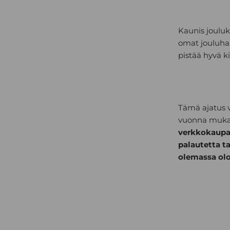
Kaunis jouluk
omat jouluhan
pistää hyvä k
Tämä ajatus v
vuonna mukan
verkkokaupa
palautetta ta
olemassa ol