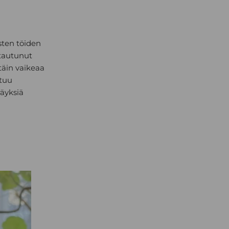
isten töiden
ttautunut
täin vaikeaa
htuu
räyksiä