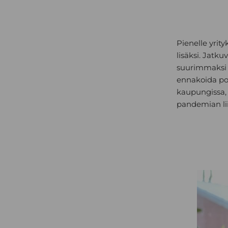
Pienelle yrit
lisäksi. Jatk
suurimmaksi h
ennakoida poi
kaupungissa, 
pandemian lii