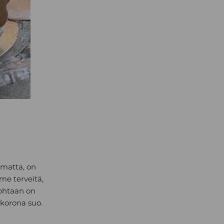
imatta, on
mme terveitä,
kohtaan on
 korona suo.