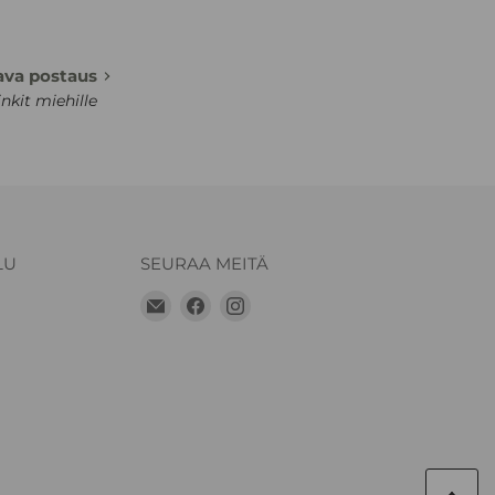
ava postaus
nkit miehille
LU
SEURAA MEITÄ
Löydä
Löydä
Löydä
meidät
meidät
meidät
Sähköposti
Facebook
Instagram