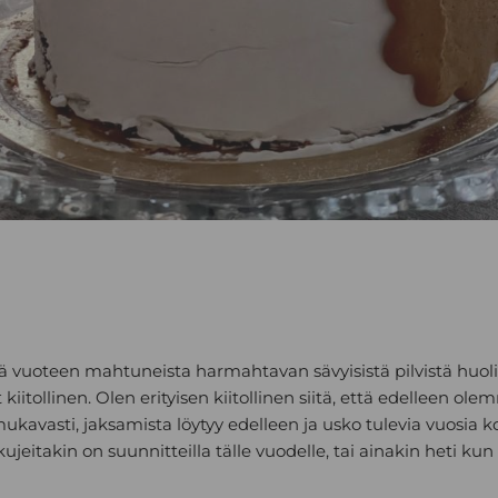
tä vuoteen mahtuneista harmahtavan sävyisistä pilvistä huol
t kiitollinen. Olen erityisen kiitollinen siitä, että edelleen ole
kavasti, jaksamista löytyy edelleen ja usko tulevia vuosia 
ujeitakin on suunnitteilla tälle vuodelle, tai ainakin heti kun