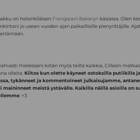
akku on helsinkiläisen
Frangipani Bakeryn
käsialaa. Olen ke
kintani jo usean vuoden ajan paikaillisille pienyrittäjille. Aj
iertämään.
ahvasti mielessäni kiitän myös teiltä kaikkia, Cillasin matka
a olleita.
Kiitos kun olette käyneet ostoksilla putiikilla j
ssa, tykänneet ja kommentoineet julkaisujamme, antane
i maininneet meistä ystävälle. Kaikilla näillä asioilla on 
ollemme
. <3