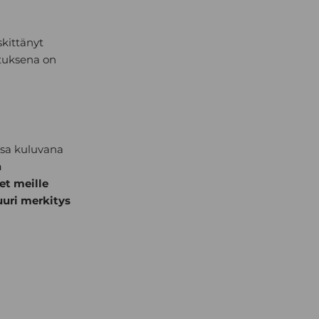
skittänyt
atuksena on
ssa kuluvana
a
et meille
suuri merkitys