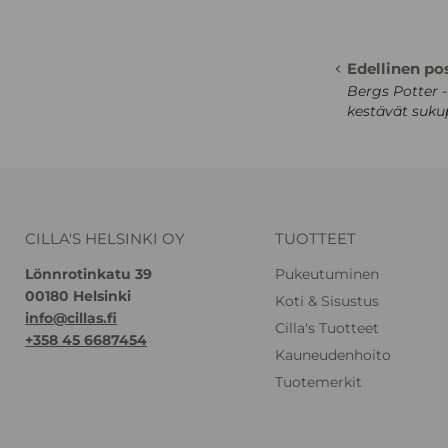
Edellinen po
Bergs Potter -
kestävät sukup
CILLA'S HELSINKI OY
TUOTTEET
Lönnrotinkatu 39
Pukeutuminen
00180 Helsinki
Koti & Sisustus
info@cillas.fi
Cilla's Tuotteet
+358 45 6687454
Kauneudenhoito
Tuotemerkit