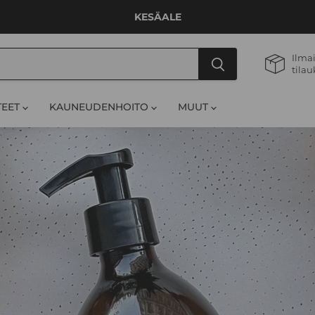
KESÄALE
Ilmai
tilau
TEET
KAUNEUDENHOITO
MUUT