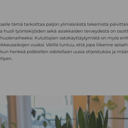
ykselle tämä tarkoittaa paljon ylimääräistä tekemistä päivittä
uva huoli työntekijöiden sekä asiakkaiden terveydestä on osoi
uolenaiheeksi. Kuluttajien ostokäyttäytymistä on myös erit
kkeusaikojen vuoksi. Välillä tuntuu, että jopa liikenne seisa
kun henkeä pidätellen odotellaan uusia ohjeistuksia ja mää
ttyen.