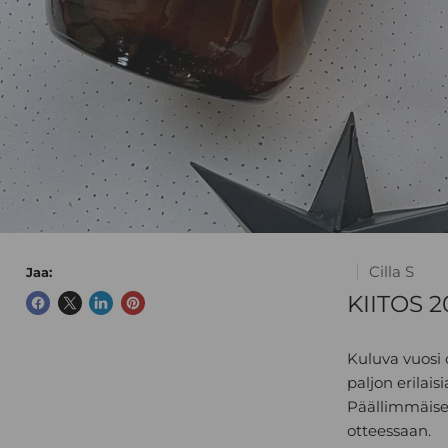
Cilla S
Jaa:
KIITOS 2
Kuluva vuosi 
paljon erilais
Päällimmäisen
otteessaan.