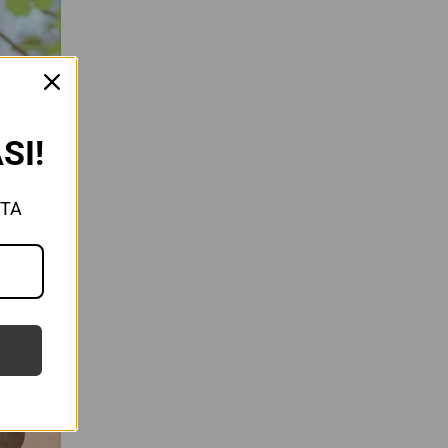
SI!
STA