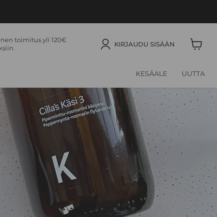
nen toimitus yli 120€
KIRJAUDU SISÄÄN
ksiin
Näytä
ostosko
KESÄALE
UUTTA