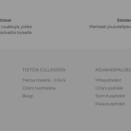
staus
Seura
 ruukkuja, jotka
Parhaat joululahjavi
olvelta toiselle
TIETOA CILLASISTA
ASIAKASPALVE
Tietoa meistä - Cilla's
Yhteystiedot
Cilla's tuotteista
Cilla's putiikki
Blogi
Toimitusehdot
Palautusehdot