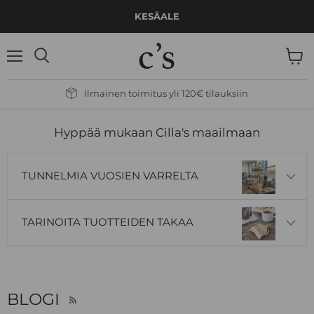
KESÄALE
Valikko
Näytä
Hae
ostos
Ilmainen toimitus yli 120€ tilauksiin
Hyppää mukaan Cilla's maailmaan
TUNNELMIA VUOSIEN VARRELTA
TARINOITA TUOTTEIDEN TAKAA
BLOGI
RSS