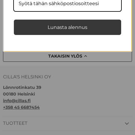
kaupan ohi.Työmatkojen yksi piristyskohta onkin
pikainen kurkistus...
Lue nyt
Lunasta alennus
TAKAISIN YLÖS
CILLA'S HELSINKI OY
Lönnrotinkatu 39
00180 Helsinki
info@cillas.fi
+358 45 6687454
TUOTTEET