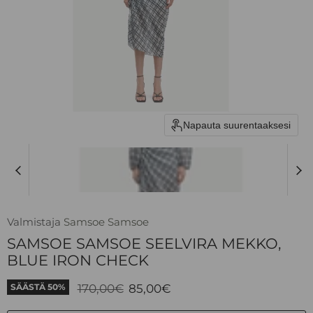
Napauta suurentaaksesi
Valmistaja
Samsoe Samsoe
SAMSOE SAMSOE SEELVIRA MEKKO,
BLUE IRON CHECK
Alkuperäinen hinta
Nykyinen hinta
170,00€
85,00€
SÄÄSTÄ
50
%