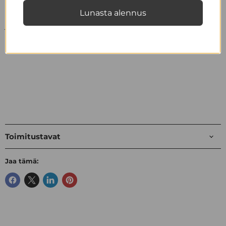
Lunasta alennus
S-koon pituus on 103 cm. Kuvan mallin pituus on 179 cm
ja hänellä on yllään S-koko.
Materiaali on: 100% kierrätetty polyesteri.
Toimitustavat
Jaa tämä: