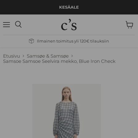
KESÄALE
Valikko
Näytä
Hae
ostos
Ilmainen toimitus yli 120€ tilauksiin
Etusivu
Samsøe & Samsøe
Samsoe Samsoe Seelvira mekko, Blue Iron Check