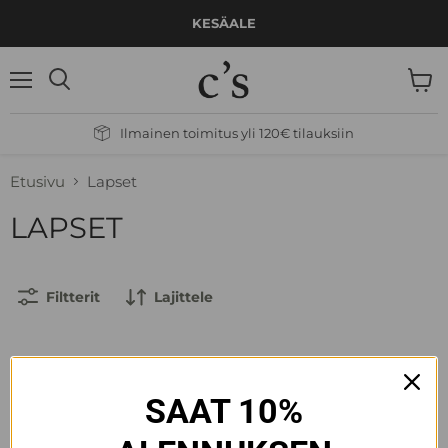
KESÄALE
Valikko
Näytä
Hae
ostos
Ilmainen toimitus yli 120€ tilauksiin
Etusivu
Lapset
LAPSET
Filtterit
Lajittele
HAKUA VASTAAVIA TUOTTEITA EI LÖYTYNYT
SAAT 10%
NÄYTÄ KAIKKI TUOTTEET