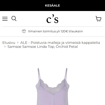
KESÄALE
Valikko
Näytä
Hae
ostos
Ilmainen toimitus yli 120€ tilauksiin
Etusivu
ALE - Poistuvia malleja ja viimeisiä kappaleita
Samsoe Samsoe Linda Top, Orchid Petal