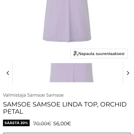
Napauta suurentaaksesi
Valmistaja
Samsoe Samsoe
SAMSOE SAMSOE LINDA TOP, ORCHID
PETAL
Alkuperäinen hinta
Nykyinen hinta
70,00€
56,00€
SÄÄSTÄ
20
%